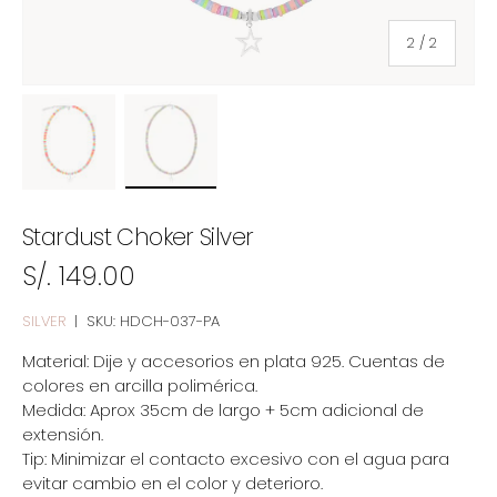
de
2
/
2
Cargar imagen 1 en la vista de galería
Cargar imagen 2 en la vista de galer
Stardust Choker Silver
S/. 149.00
SILVER
|
SKU:
HDCH-037-PA
Material: Dije y accesorios en plata 925. Cuentas de
colores en arcilla polimérica.
Medida: Aprox 35cm de largo + 5cm adicional de
extensión.
Tip: Minimizar el contacto excesivo con el agua para
evitar cambio en el color y deterioro.