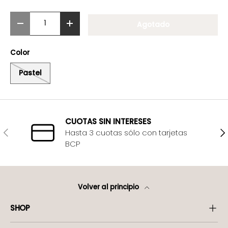
Cant.
Agotado
-
+
Color
Pastel
CUOTAS SIN INTERESES
Anterior
Sig
Hasta 3 cuotas sólo con tarjetas
BCP
Volver al principio
SHOP