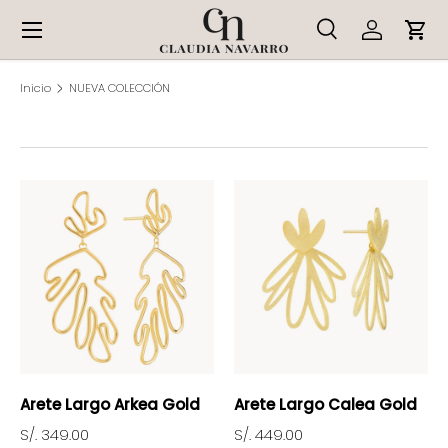
Menú
Ir al contenido
Buscar
Iniciar ses
Carr
Buscar
Tipo de producto
Todos
Inicio
NUEVA COLECCIÓN
Arete Largo Arkea Gold
Arete Largo Calea Gold
S/. 349.00
S/. 449.00