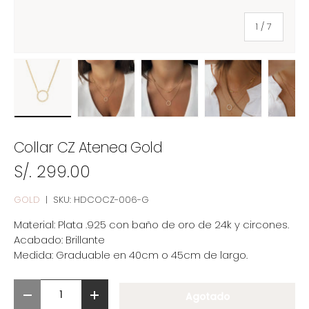
de
1
/
7
Cargar imagen 1 en la vista de galería
Cargar imagen 2 en la vista de galer
Cargar imagen 3 en la vis
Cargar imagen
Ca
Collar CZ Atenea Gold
S/. 299.00
GOLD
|
SKU:
HDCOCZ-006-G
Material: Plata .925 con baño de oro de 24k y circones.
Acabado: Brillante
Medida: Graduable en 40cm o 45cm de largo.
Cant.
Agotado
-
+