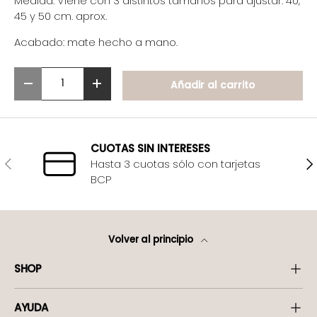
Medida: Viene con 3 distintos tamaños para ajustar: 40,
45 y 50 cm. aprox.
Acabado: mate hecho a mano.
Cant.
Añadir al carrito
-
+
CUOTAS SIN INTERESES
Anterior
Sig
Hasta 3 cuotas sólo con tarjetas
BCP
Volver al principio
SHOP
AYUDA