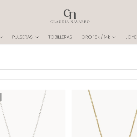
PULSERAS
TOBILLERAS
ORO 18k / 14k
JOY