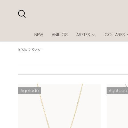
Ir al contenido
Buscar
NEW
ANILLOS
ARETES
COLLARES
Inicio
Collar
Agotado
Agotado