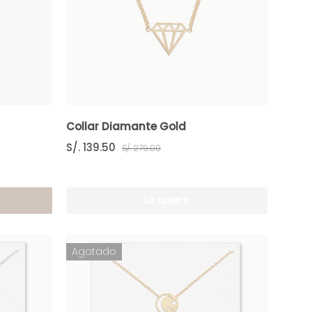
Collar Diamante Gold
S/. 139.50
S/. 279.00
Lo quiero
Agotado