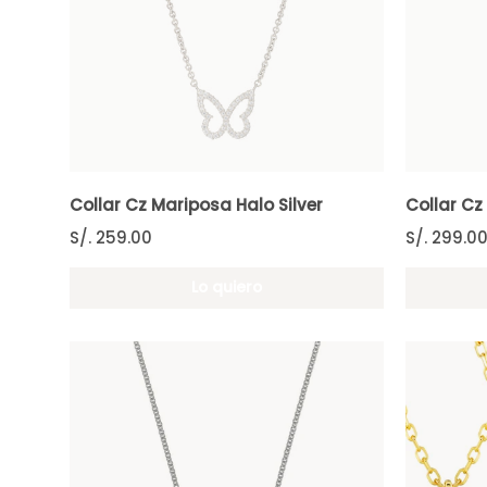
Collar Cz Mariposa Halo Silver
Collar Cz
S/. 259.00
S/. 299.0
Lo quiero