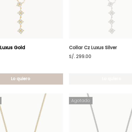
 Luxus Gold
Collar Cz Luxus Silver
0
S/. 299.00
Lo quiero
Lo quiero
Agotado