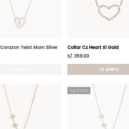
 Corazon Twist Mom Silver
Collar Cz Heart Xl Gold
S/. 359.00
Lo quiero
Lo quiero
Agotado