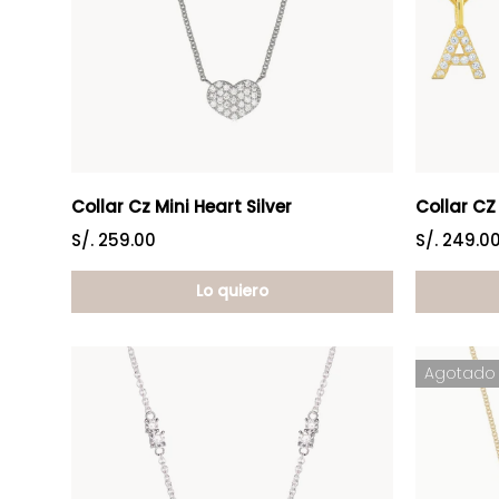
Collar Cz Mini Heart Silver
Collar C
S/. 259.00
S/. 249.0
Lo quiero
Agotado