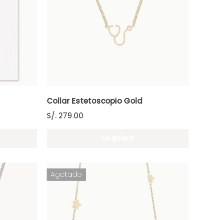
Collar Estetoscopio Gold
S/. 279.00
Lo quiero
Agotado