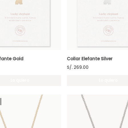
efante Gold
Collar Elefante Silver
S/. 269.00
Lo quiero
Lo quiero